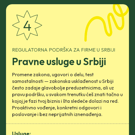
REGULATORNA PODRŠKA ZA FIRME U SRBIJI
Pravne usluge u Srbiji
Promene zakona, ugovori o delu, test
samostalnosti — zakonska usklađenost u Srbiji
često zadaje glavobolje preduzetnicima, ali uz
pravu podršku, u svakom trenutku ćeš znati tačno u
kojoj je fazi tvoj biznis i šta sledeće dolazi na red.
Proaktivno vođenje, konkretni odgovori i
poslovanje i bez neprijatnih iznenađenja.
Usluge: