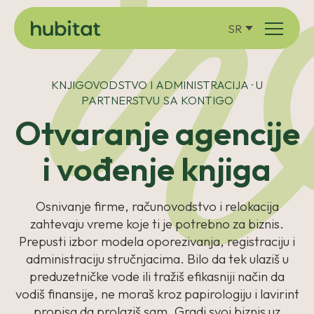
SR
KNJIGOVODSTVO I ADMINISTRACIJA · U
PARTNERSTVU SA KONTIGO
Otvaranje agencije
i vođenje knjiga
Osnivanje firme, računovodstvo i relokacija
zahtevaju vreme koje ti je potrebno za biznis.
Prepusti izbor modela oporezivanja, registraciju i
administraciju stručnjacima. Bilo da tek ulaziš u
preduzetničke vode ili tražiš efikasniji način da
vodiš finansije, ne moraš kroz papirologiju i lavirint
propisa da prolaziš sam. Gradi svoj biznis uz