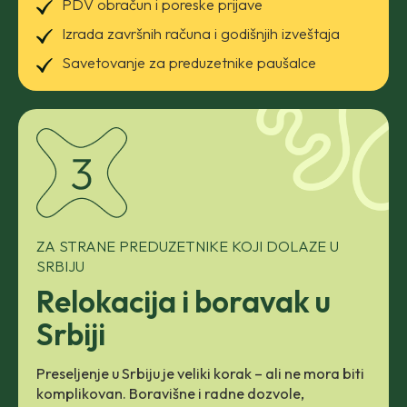
PDV obračun i poreske prijave
Izrada završnih računa i godišnjih izveštaja
Savetovanje za preduzetnike paušalce
ZA STRANE PREDUZETNIKE KOJI DOLAZE U
SRBIJU
Relokacija i boravak u
Srbiji
Preseljenje u Srbiju je veliki korak – ali ne mora biti
komplikovan. Boravišne i radne dozvole,