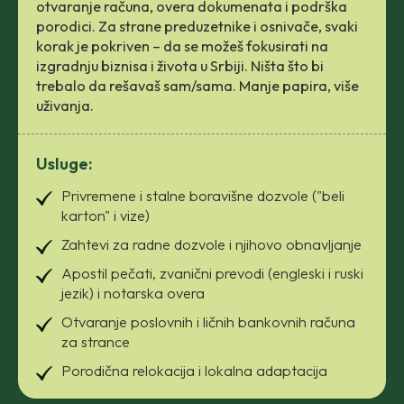
otvaranje računa, overa dokumenata i podrška
porodici. Za strane preduzetnike i osnivače, svaki
korak je pokriven – da se možeš fokusirati na
izgradnju biznisa i života u Srbiji. Ništa što bi
trebalo da rešavaš sam/sama.
Manje papira, više
uživanja.
Usluge:
Privremene i stalne boravišne dozvole ("beli
karton" i vize)
Zahtevi za radne dozvole i njihovo obnavljanje
Apostil pečati, zvanični prevodi (engleski i ruski
jezik) i notarska overa
Otvaranje poslovnih i ličnih bankovnih računa
za strance
Porodična relokacija i lokalna adaptacija