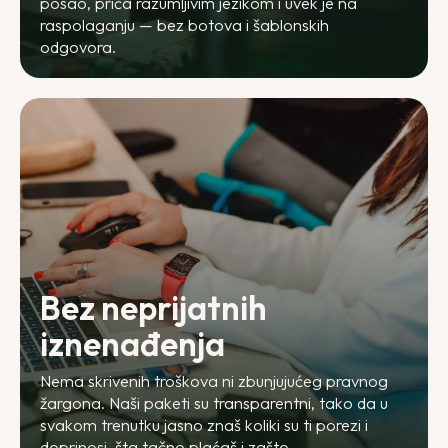
posao, priča razumljivim jezikom i uvek je na
raspolaganju — bez botova i šablonskih
odgovora.
Bez neprijatnih
iznenađenja
Nema skrivenih troškova ni zbunjujućeg pravnog
žargona. Naši paketi su transparentni, tako da u
svakom trenutku jasno znaš koliki su ti porezi i
doprinosi, šta tačno plaćaš i zašto.