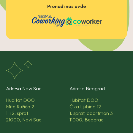
Pronađi nas ovde
Adresa Novi Sad
Adresa Beograd
Hubitat DOO
Hubitat DOO
Mite Ružića 2
Čika Ljubina 12
1. i 2. sprat
1. sprat, apartman 3
21000, Novi Sad
11000, Beograd