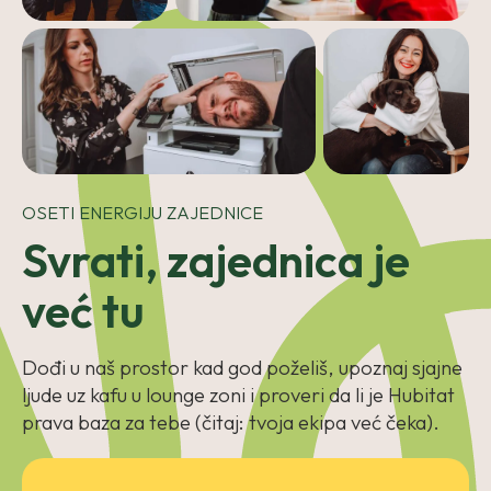
OSETI ENERGIJU ZAJEDNICE
Svrati, zajednica je
već tu
Dođi u naš prostor kad god poželiš, upoznaj sjajne
ljude uz kafu u lounge zoni i proveri da li je Hubitat
prava baza za tebe (čitaj: tvoja ekipa već čeka).