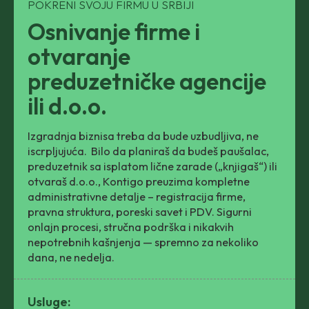
POKRENI SVOJU FIRMU U SRBIJI
Osnivanje firme i
otvaranje
preduzetničke agencije
ili d.o.o.
Izgradnja biznisa treba da bude uzbudljiva, ne
iscrpljujuća. Bilo da planiraš da budeš paušalac,
preduzetnik sa isplatom lične zarade („knjigaš“) ili
otvaraš d.o.o., Kontigo preuzima kompletne
administrativne detalje – registracija firme,
pravna struktura, poreski savet i PDV. Sigurni
onlajn procesi, stručna podrška i nikakvih
nepotrebnih kašnjenja — spremno za nekoliko
dana, ne nedelja.
Usluge: