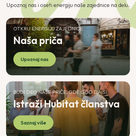
Upoznaj nas i oseti energiju naše zajednice na delu.
OTKRIJ ENERGIJU ZAJEDNICE
Naša priča
Upoznaj nas
BUDI DEO NAŠE PRIČE, GDE GOD DA SI
Istraži Hubitat članstva
Saznaj više