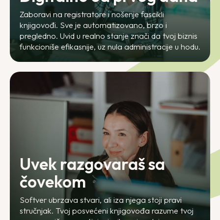
Zaboravi na registratore i nošenje fascikli
knjigovođi. Sve je automatizovano, brzo i
pregledno. Uvid u realno stanje znači da tvoj biznis
funkcioniše efikasnije, uz nula administracije u hodu.
Uvek razgovaraš sa
čovekom
Softver ubrzava stvari, ali iza njega stoji pravi
stručnjak. Tvoj posvećeni knjigovođa razume tvoj