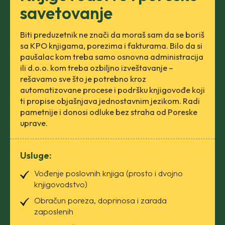
savetovanje
Biti preduzetnik ne znači da moraš sam da se boriš
sa KPO knjigama, porezima i fakturama. Bilo da si
paušalac kom treba samo osnovna administracija
ili d.o.o. kom treba ozbiljno izveštavanje –
rešavamo sve što je potrebno kroz
automatizovane procese i podršku knjigovođe koji
ti propise objašnjava jednostavnim jezikom. Radi
pametnije i donosi odluke bez straha od Poreske
uprave.
Usluge:
Vođenje poslovnih knjiga (prosto i dvojno
knjigovodstvo)
Obračun poreza, doprinosa i zarada
zaposlenih