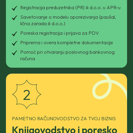
Registracija preduzetnika (PR) ili d.o.o. u APR-u
Savetovanje o modelu oporezivanja (paušal,
lična zarada ili d.o.o.)
Poreska registracija i prijava za PDV
Priprema i overa kompletne dokumentacije
Pomoć pri otvaranju poslovnog bankovnog
računa
PAMETNO RAČUNOVODSTVO ZA TVOJ BIZNIS
Knjigovodstvo i poresko