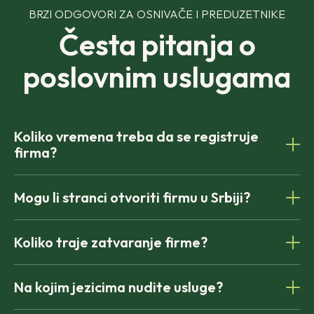
BRZI ODGOVORI ZA OSNIVAČE I PREDUZETNIKE
Česta pitanja o
poslovnim uslugama
Koliko vremena treba da se registruje
firma?
Većina firmi može biti registrovana za 5–7 radnih
Mogu li stranci otvoriti firmu u Srbiji?
dana, u zavisnosti od pripreme dokumentacije i
odobrenja APR-a.
Da. Strani preduzetnici mogu osnovati srpsku
Koliko traje zatvaranje firme?
firmu na daljinu, uz odgovarajuću dokumentaciju.
Vodiće te kroz sve pravne i poreske zahteve.
Vreme zatvaranja firme zavisi od njene pravne
Na kojim jezicima nudite usluge?
forme: