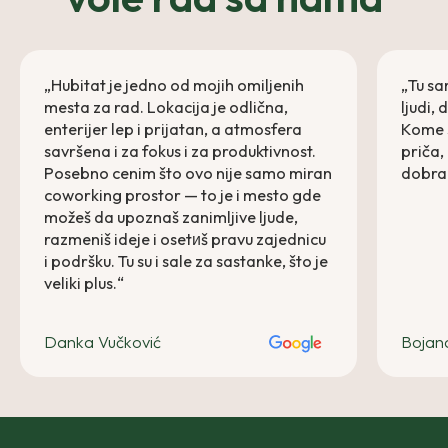
„Hubitat je jedno od mojih omiljenih
„Tu sa
mesta za rad. Lokacija je odlična,
ljudi,
enterijer lep i prijatan, a atmosfera
Kome s
savršena i za fokus i za produktivnost.
priča,
Posebno cenim što ovo nije samo miran
dobra 
coworking prostor — to je i mesto gde
možeš da upoznaš zanimljive ljude,
razmeniš ideje i osetиš pravu zajednicu
i podršku. Tu su i sale za sastanke, što je
veliki plus.“
Danka Vučković
Bojan