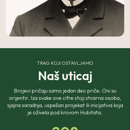
TRAG KOJI OSTAVLJAMO
Naš uticaj
Brojevi pričaju samo jedan deo priče. Oni su
orijentir. Iza svake ove cifre stoji stvarna osoba,
sjajna saradnja, uspešan projekat ili inicijativa koja
je oživela pod krovom Hubitata.