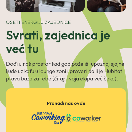
OSETI ENERGIJU ZAJEDNICE
Svrati, zajednica je
već tu
Dođi u naš prostor kad god poželiš, upoznaj sjajne
ljude uz kafu u lounge zoni i proveri da li je Hubitat
prava baza za tebe (čitaj: tvoja ekipa već čeka).
Pronađi nas ovde