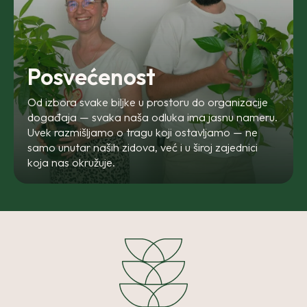
Posvećenost
Od izbora svake biljke u prostoru do organizacije
događaja — svaka naša odluka ima jasnu nameru.
Uvek razmišljamo o tragu koji ostavljamo — ne
samo unutar naših zidova, već i u široj zajednici
koja nas okružuje.