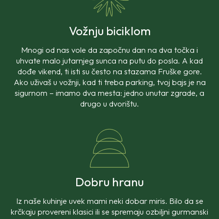
Vožnju biciklom
Mnogi od nas vole da započnu dan na dva točka i
uhvate malo jutarnjeg sunca na putu do posla. A kad
dođe vikend, ti isti su često na stazama Fruške gore.
Ako uživaš u vožnji, kad ti treba parking, tvoj bajs je na
sigurnom – imamo dva mesta: jedno unutar zgrade, a
drugo u dvorištu.
Dobru hranu
Iz naše kuhinje uvek mami neki dobar miris. Bilo da se
krčkaju provereni klasici ili se spremaju ozbiljni gurmanski