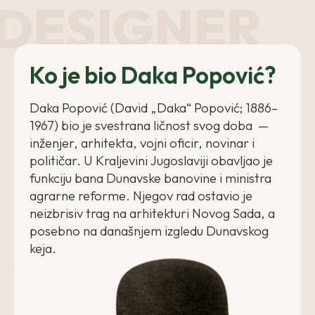
DESIGNER
Ko je bio Daka Popović?
Daka Popović (David „Daka“ Popović; 1886–
1967) bio je svestrana ličnost svog doba —
inženjer, arhitekta, vojni oficir, novinar i
političar. U Kraljevini Jugoslaviji obavljao je
funkciju bana Dunavske banovine i ministra
agrarne reforme. Njegov rad ostavio je
neizbrisiv trag na arhitekturi Novog Sada, a
posebno na današnjem izgledu Dunavskog
keja.