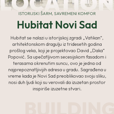
ISTORIJSKI ŠARM, SAVREMENI KOMFOR
Hubitat Novi Sad
Hubitat se nalazi u istorijskoj zgradi „Vatikan“,
arhitektonskom dragulju iz tridesetih godina
prošlog veka, koji je projektovao David „Daka“
Popović. Sa upečatljivom secesijskom fasadom i
terasama okrenutim suncu, ovo je jedna od
najprepoznatljivijih adresa u gradu. Sagrađena u
vreme kada je Novi Sad preoblikovao svoju sliku,
nosi duh ljudi koji su verovali da izuzetan prostor
inspiriše izuzetne stvari.
BUILDIN