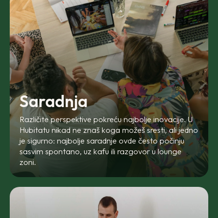
Saradnja
Različite perspektive pokreću najbolje inovacije. U
Hubitatu nikad ne znaš koga možeš sresti, ali jedno
je sigurno: najbolje saradnje ovde često počinju
sasvim spontano, uz kafu ili razgovor u
lounge
zoni.