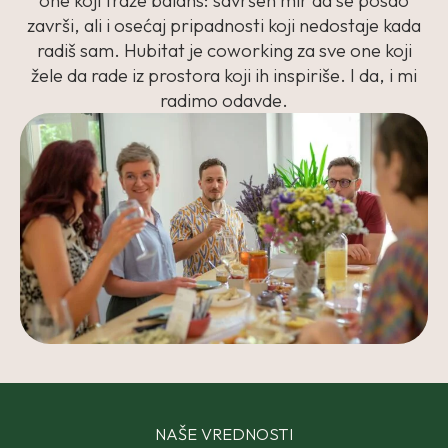
one koji traže balans: savršen mir da se posao
završi, ali i osećaj pripadnosti koji nedostaje kada
radiš sam. Hubitat je coworking za sve one koji
žele da rade iz prostora koji ih inspiriše. I da, i mi
radimo odavde.
NAŠE VREDNOSTI