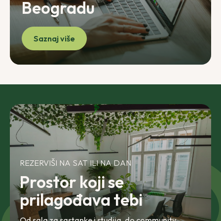
Beogradu
Saznaj više
REZERVIŠI NA SAT ILI NA DAN
Prostor koji se
prilagođava tebi
Od sala za sastanke i studija, do
community