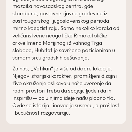
mozaika novosadskog centra, gde
stambene, poslovne i javne građevine iz
austrougarskog i jugoslovenskog perioda
mirno koegzistiraju. Samo nekoliko koraka od
veličanstvene neogotičke Rimokatoličke
crkve Imena Marijinog i živahnog Trga
slobode, Hubitat je savršeno pozicioniran u
samom srcu gradskih dešavanja.
Za nas, „Vatikan“ je više od dobre lokacije.
Njegov istorijski karakter, promišljeni dizajn i
živo okruženje oslikavaju naše uverenje da
radni prostori treba da spajaju ljude i da ih
inspirišu — da u njima ideje nađu plodno tlo.
Ovde se istorija i inovacija susreću, a prošlost
i budućnost razgovaraju.