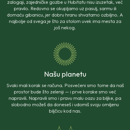
zalogaji, zajedničke gozbe u Hubitatu nisu izuzetak, već
pravilo. Redovno se okupljamo uz pasulj, sarmu ili
domaću gibanicu, jer dobru hranu shvatamo ozbiljno. A
najbolje od svega je što za stolom uvek ima mesta za
još nekog.
Našu planetu
Svaki mali korak se računa. Posvećeni smo tome da naš
prostor bude što zeleniji — i prve korake smo već
napravili. Napravili smo i pravu malu oazu za biljke, pa
slobodno možeš da doneseš i udomiš svoju omiljenu
biljčicu kod nas.