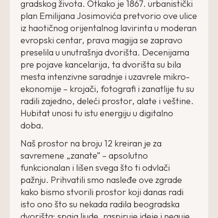
gradskog života. Otkako je 1867. urbanistički
plan Emilijana Josimovića pretvorio ove ulice
iz haotičnog orijentalnog lavirinta u moderan
evropski centar, prava magija se zapravo
preselila u unutrašnja dvorišta. Decenijama
pre pojave kancelarija, ta dvorišta su bila
mesta intenzivne saradnje i uzavrele mikro-
ekonomije – krojači, fotografi i zanatlije tu su
radili zajedno, deleći prostor, alate i veštine.
Hubitat unosi tu istu energiju u digitalno
doba.
Naš prostor na broju 12 kreiran je za
savremene „zanate” – apsolutno
funkcionalan i lišen svega što ti odvlači
pažnju. Prihvatili smo nasleđe ove zgrade
kako bismo stvorili prostor koji danas radi
isto ono što su nekada radila beogradska
dvorišta: spaja ljude, raspiruje ideje i neguje