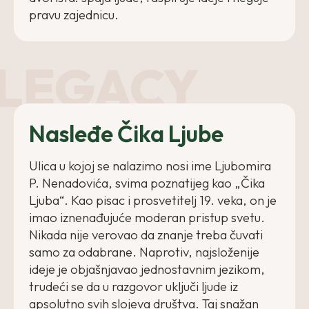
pravu zajednicu.
LEGACY
Nasleđe Čika Ljube
Ulica u kojoj se nalazimo nosi ime Ljubomira
P. Nenadovića, svima poznatijeg kao „Čika
Ljuba“. Kao pisac i prosvetitelj 19. veka, on je
imao iznenađujuće moderan pristup svetu.
Nikada nije verovao da znanje treba čuvati
samo za odabrane. Naprotiv, najsloženije
ideje je objašnjavao jednostavnim jezikom,
trudeći se da u razgovor uključi ljude iz
apsolutno svih slojeva društva. Taj snažan