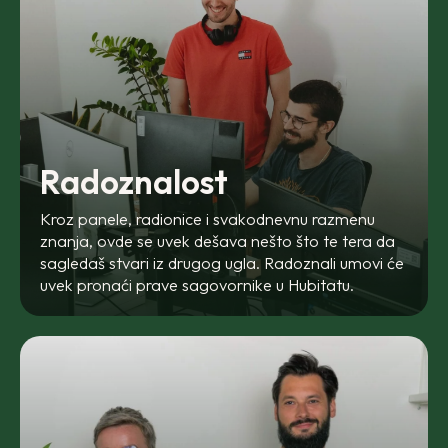
Radoznalost
Kroz panele, radionice i svakodnevnu razmenu
znanja, ovde se uvek dešava nešto što te tera da
sagledaš stvari iz drugog ugla. Radoznali umovi će
uvek pronaći prave sagovornike u Hubitatu.