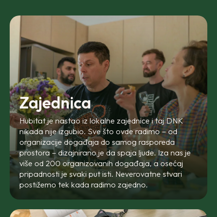
Zajednica
Hubitat je nastao iz lokalne zajednice i taj DNK
nikada nije izgubio. Sve što ovde radimo – od
organizacije događaja do samog rasporeda
prostora – dizajnirano je da spaja ljude. Iza nas je
više od 200 organizovanih događaja, a osećaj
pripadnosti je svaki put isti. Neverovatne stvari
postižemo tek kada radimo zajedno.