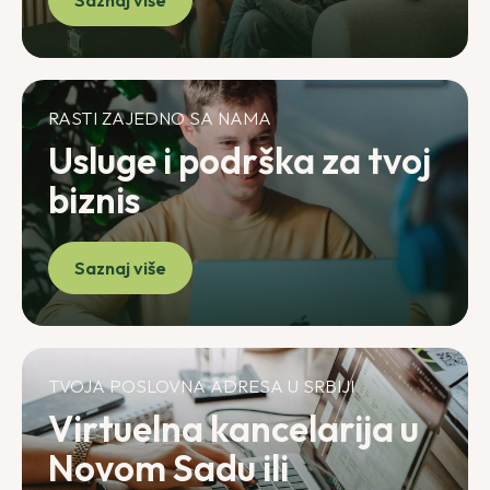
RASTI ZAJEDNO SA NAMA
Usluge i podrška za tvoj
biznis
Saznaj više
TVOJA POSLOVNA ADRESA U SRBIJI
Virtuelna kancelarija u
Novom Sadu ili