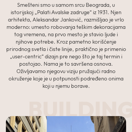
Smešteni smo u samom srcu Beograda, u
istorijskoj „Palati Avalske zadruge“ iz 1931. Njen
arhitekta, Aleksandar Janković, razmišljao je vrlo
moderno: umesto robovanja teškim dekoracijama
tog vremena, na prvo mesto je stavio ljude i
njihove potrebe. Kroz pametno korišćenje
prirodnog svetla i čiste linije, praktično je primenio
„user-centric“
dizajn pre nego što je taj termin i
postojao. Nama je to savršena osnova.
Oživljavamo njegovu viziju pružajući radno
okruženje koje je u potpunosti podređeno onima
koji u njemu borave.
BUILDIN