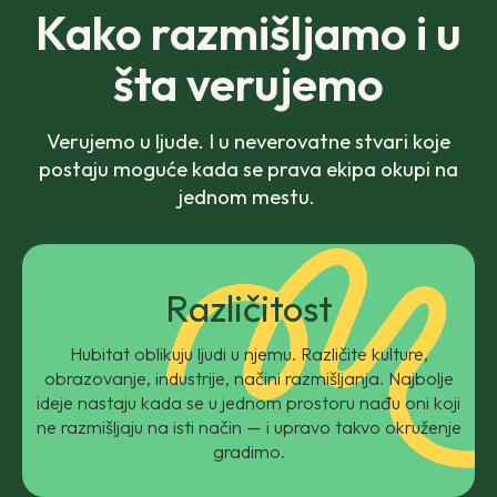
Kako razmišljamo i u
šta verujemo
Verujemo u ljude. I u neverovatne stvari koje
postaju moguće kada se prava ekipa okupi na
jednom mestu.
Različitost
Hubitat oblikuju ljudi u njemu. Različite kulture,
obrazovanje, industrije, načini razmišljanja. Najbolje
ideje nastaju kada se u jednom prostoru nađu oni koji
ne razmišljaju na isti način — i upravo takvo okruženje
gradimo.