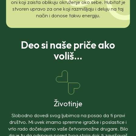
oni koji zaista oblikuju okruženje oko sebe. Hubitat je
stvoren upravo za one koji razmišljaju i deluju na taj
način i donose takvu energiju.
Deo si naše priče ako
voliš…
Životinje
Slobodno dovedi svog ljubimca na posao da ti pravi
društvo. Mi uvek imamo spremne igračke i poslastice i
vrlo rado dočekujemo vaše četvoronožne drugare. Bilo
da je tu da odspava pored tvog stola dok ti završavaš