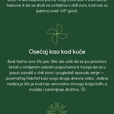
taskove ili da se druži sa ostalima u
chill
zoni, kod nas su
ljubimci uvek VIP gosti.
Osećaj kao kod kuće
Budi tačno ono što jesi. Bilo da voliš da se po prostoru
šetaš u omiljenim sobnim papučama ili ti prija da se u
pauzi zavališ u chill zonu i pogledaš epizodu serije —
posmatraj Hubitat kao svoju drugu dnevnu sobu. Jedina
razlika je što je kod nas verovatno mnogo bolja kafu a
možda i zanimljivije društvo. 🙂