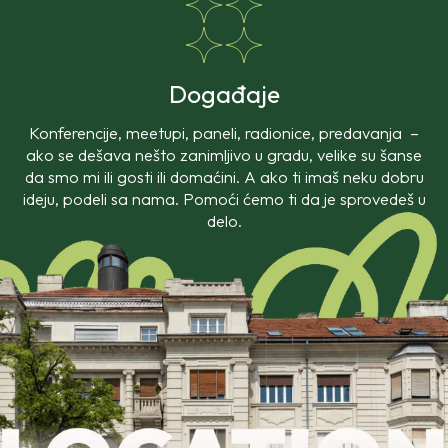
Događaje
Konferencije,
meetupi
, paneli, radionice, predavanja –
ako se dešava nešto zanimljivo u gradu, velike su šanse
da smo mi ili gosti ili domaćini. A ako ti imaš neku dobru
ideju, podeli sa nama. Pomoći ćemo ti da je sprovedeš u
delo.