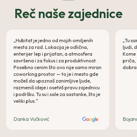
Reč naše zajednice
„Hubitat je jedno od mojih omiljenih
„Tu sa
mesta za rad. Lokacija je odlična,
ljudi,
enterijer lep i prijatan, a atmosfera
Kome s
savršena i za fokus i za produktivnost.
priča,
Posebno cenim što ovo nije samo miran
dobra 
coworking prostor — to je i mesto gde
možeš da upoznaš zanimljive ljude,
razmeniš ideje i osetиš pravu zajednicu
i podršku. Tu su i sale za sastanke, što je
veliki plus.“
Danka Vučković
Bojan