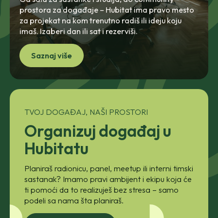
prostora za događaje – Hubitat ima pravo mesto
za projekat na kom trenutno radiš ili ideju koju
imaš. Izaberi dan ili sat i rezerviši.
Saznaj više
TVOJ DOGAĐAJ, NAŠI PROSTORI
Organizuj događaj u
Hubitatu
Planiraš radionicu, panel,
meetup
ili interni timski
sastanak? Imamo pravi ambijent i ekipu koja će
ti pomoći da to realizuješ bez stresa – samo
podeli sa nama šta planiraš.