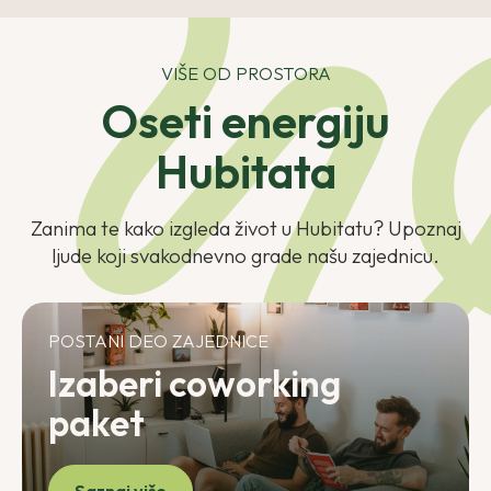
VIŠE OD PROSTORA
Oseti energiju
Hubitata
Zanima te kako izgleda život u Hubitatu? Upoznaj
ljude koji svakodnevno grade našu zajednicu.
POSTANI DEO ZAJEDNICE
Izaberi coworking
paket
Saznaj više